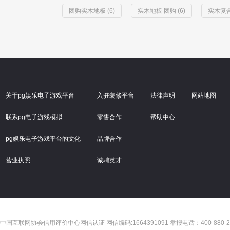
团购实木地板 (6)
实木地板 团购 (6)
实木复合
关于pg娱乐电子游戏平台
入驻装修平台
法律声明
网站地图
联系pg电子游戏模拟
零售合作
帮助中心
pg娱乐电子游戏平台的文化
品牌合作
营业执照
诚聘英才
中国互联网协会信用评价中心网信认证 网信编码:1664391091 举报电话：400-880-2