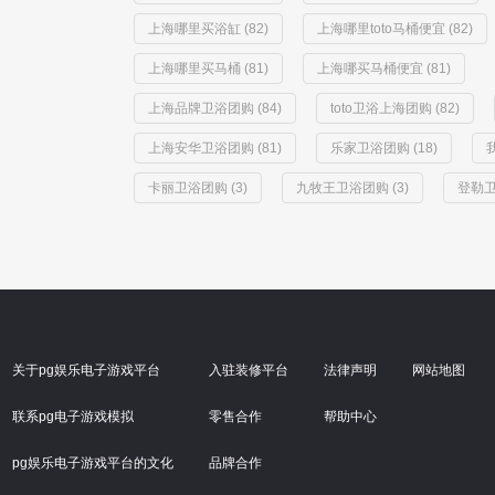
上海哪里买浴缸 (82)
上海哪里toto马桶便宜 (82)
上海哪里买马桶 (81)
上海哪买马桶便宜 (81)
上海品牌卫浴团购 (84)
toto卫浴上海团购 (82)
上海安华卫浴团购 (81)
乐家卫浴团购 (18)
卡丽卫浴团购 (3)
九牧王卫浴团购 (3)
登勒卫
关于pg娱乐电子游戏平台
入驻装修平台
法律声明
网站地图
联系pg电子游戏模拟
零售合作
帮助中心
pg娱乐电子游戏平台的文化
品牌合作