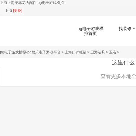
上海上海美标花洒配件-pg电子游戏模拟
上海
[
更换
]
pg电子游戏模
找装修
拟首页
pg电子游戏模拟-pg娱乐电子游戏平台
>
上海口碑旺铺
>
卫浴洁具
>
卫浴
>
扫码下载app
这里什么
查看更多本地全