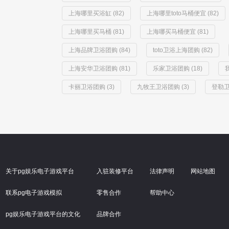
上海哪里买浴缸 (82)
上海哪里toto马桶便宜 (82)
上海哪里买马桶 (81)
上海哪买马桶便宜 (81)
上海品牌卫浴团购 (84)
toto卫浴上海团购 (82)
上海安华卫浴团购 (81)
乐家卫浴团购 (18)
卡丽卫浴团购 (3)
九牧王卫浴团购 (3)
登勒卫
关于pg娱乐电子游戏平台
入驻装修平台
法律声明
网站地图
联系pg电子游戏模拟
零售合作
帮助中心
pg娱乐电子游戏平台的文化
品牌合作