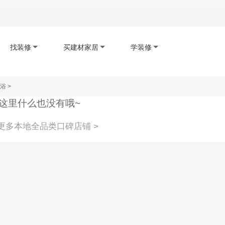
找装修
买建材家居
学装修
浴
>
码下载app
扫码查看小程序
扫码关注公众号
这里什么也没有哦~
更多本地全品类口碑店铺 >