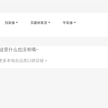
找装修
买建材家居
学装修
码下载app
扫码查看小程序
扫码关注公众号
这里什么也没有哦~
更多本地全品类口碑店铺 >