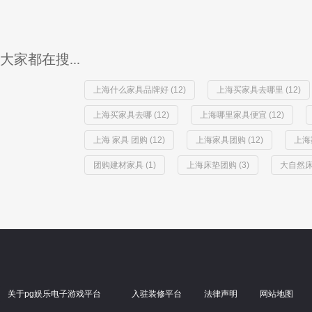
大家都在搜...
上海什么家具品牌好 (12)
上海买家具去哪里 (12)
上海买家具去哪 (12)
上海哪里家具便宜 (12)
上海 家具 团购 (12)
上海家具团购 (12)
上海
团购建材家具 (1)
上海床垫团购 (3)
大自然床
关于pg娱乐电子游戏平台
入驻装修平台
法律声明
网站地图