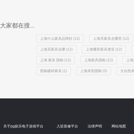
大家都在搜...
上海什么家具品牌好 (12)
上海买家具去哪里 (12)
上海买家具去哪 (12)
上海哪里家具便宜 (12)
上海 家具 团购 (12)
上海家具团购 (12)
上海
团购建材家具 (1)
上海床垫团购 (3)
大自然床
关于pg娱乐电子游戏平台
入驻装修平台
法律声明
网站地图