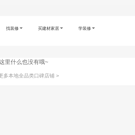
找装修
买建材家居
学装修
码下载app
扫码查看小程序
扫码关注公众号
这里什么也没有哦~
更多本地全品类口碑店铺 >