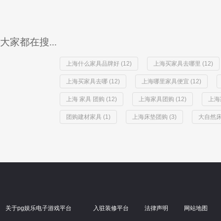
大家都在搜...
上海什么家具品牌好 (12)
上海买家具去哪里 (12)
上海买家具去哪 (12)
上海哪里家具便宜 (12)
上海 家具 团购 (12)
上海家具团购 (12)
上海
团购建材家具 (1)
上海床垫团购 (3)
大自然床
关于pg娱乐电子游戏平台
入驻装修平台
法律声明
网站地图