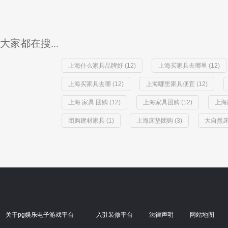
大家都在搜...
上海什么家具品牌好 (12)
上海买家具去哪里 (12)
上海买家具去哪 (12)
上海哪里家具便宜 (12)
上海 家具 团购 (12)
上海家具团购 (12)
上海
团购建材家具 (1)
上海床垫团购 (3)
大自然床
关于pg娱乐电子游戏平台
入驻装修平台
法律声明
网站地图